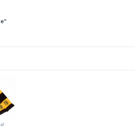
le"
al