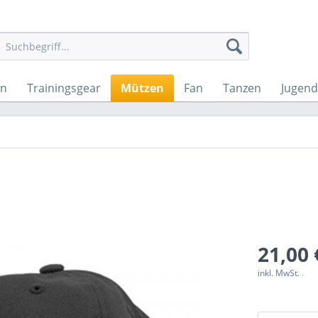
en
Trainingsgear
Mützen
Fan
Tanzen
Jugend
21,00 
inkl. MwSt.
.